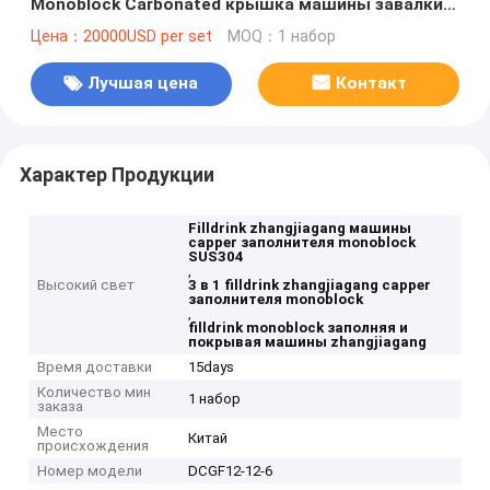
Monoblock Carbonated крышка машины завалки
сортируя лифт
Цена：20000USD per set
MOQ：1 набор
Лучшая цена
Контакт
Характер Продукции
Filldrink zhangjiagang машины
capper заполнителя monoblock
SUS304
,
Высокий свет
3 в 1 filldrink zhangjiagang capper
заполнителя monoblock
,
filldrink monoblock заполняя и
покрывая машины zhangjiagang
Время доставки
15days
Количество мин
1 набор
заказа
Место
Китай
происхождения
Номер модели
DCGF12-12-6