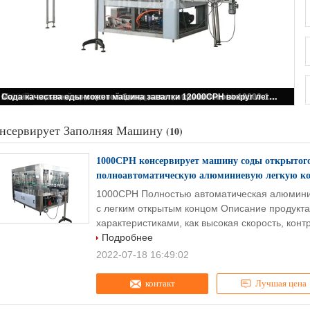
Крышка консервируя машины безалкогольного напитка 5000CPH легкая открытая для запечатывания
нсервирует Заполняя Машину
(10)
1000CPH консервирует машину соды открытог
полноавтоматическую алюминиевую легкую к
1000CPH Полностью автоматическая алюмини
с легким открытым концом Описание продукта
характеристиками, как высокая скорость, конт
Подробнее
2022-07-18 16:49:02
контакт
Лучшая цена