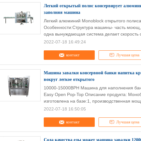
Легкий открытый полис консервирует алюмин
заполняя машина
Легкий алюминий Monoblock открытого полис
Особенности:Структура машины- часть моющ, 
одна вынуждающая система делает скорость 
2022-07-18 16:49:24
контакт
Лучшая цена
Машина завалки консервной банки напитка к
вокруг легкое открытого
10000-15000BPH Машина для наполнения бано
Easy Open Pop-Top Описание продукта: Моно
изготовлена ​​на базе:1, производственная мощн
2022-07-18 16:50:05
контакт
Лучшая цена
Сода качества еды может машина завалки 1200