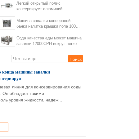
алюминиевую легкую
Легкий открытый полис
консервируя
консервирует алюминий
Monoblock машины завалки может
заполняя машина
Машина завалки консервной
банки напитка крышки попа 10000-
15000BPH верхняя вокруг легкое
открытого
Сода качества еды может машина
завалки 12000CPH вокруг легкого
открытого конца для
запечатывания
о конца машины завалки
онсервируя
евая линия для консервирования соды
: Он обладает такими
роль уровня жидкости, надеж...