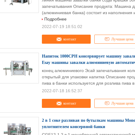
линия машины завалки банки соды крышки 50
запечатывания Описание продукта: Машина д
(алюминиевая банка) состоит из наполнения и 
Подробнее
2022-07-19 18:51:02
контакт
Лучшая цена
Напиток 1000CPH консервирует машину завалк
Esay машины завалки алюминиевую автомати
конец алюминиевого Эсай запечатывания ко
открытый для упаковки напитка Описание про
пива в банки используется для розлива пива в
2022-07-18 16:52:37
контакт
Лучшая цена
2 в 1 соке разливая по бутылкам машины Mono
уплотнителем консервной банки
CGF12-1 2 в 1 моноблочной автоматической 