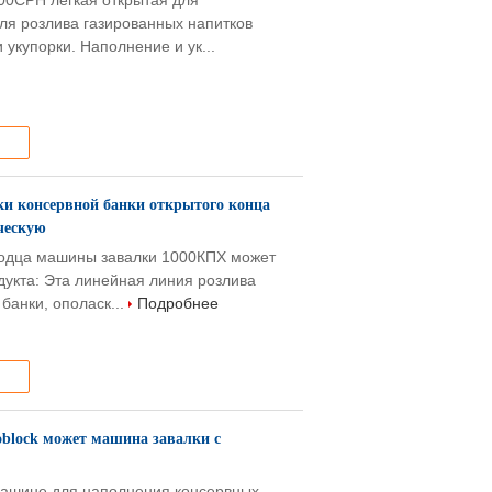
00CPH легкая открытая для
ля розлива газированных напитков
укупорки. Наполнение и ук...
и консервной банки открытого конца
ческую
лодца машины завалки 1000КПХ может
дукта: Эта линейная линия розлива
 банки, ополаск...
Подробнее
block может машина завалки с
машине для наполнения консервных