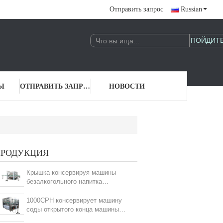
Отправить запрос
Russian
Ы
ОТПРАВИТЬ ЗАПРОС
НОВОСТИ
ПРОДУКЦИЯ
Крышка консервируя машины
безалкогольного напитка
5000CPH легкая открытая для
запечатывания
1000CPH консервирует машину
соды открытого конца машины
завалки полноавтоматическую