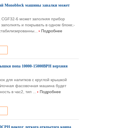
ий Monoblock машины завалки может
а CGF32-6 может заполняя прибор
заполнять и покрывать в одном блоке;-
стабилизированны...
Подробнее
рышки попа 10000-15000BPH верхняя
к для напитков с круглой крышкой
блочная фасовочная машина будет
ость в час2, тип ...
Подробнее
0CPH вокруг легкого открытого конца