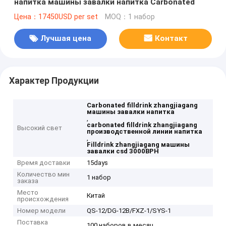
напитка машины завалки напитка Carbonated
Цена：17450USD per set
MOQ：1 набор
Лучшая цена
Контакт
Характер Продукции
Carbonated filldrink zhangjiagang
машины завалки напитка
,
carbonated filldrink zhangjiagang
Высокий свет
производственной линии напитка
,
Filldrink zhangjiagang машины
завалки csd 3000BPH
Время доставки
15days
Количество мин
1 набор
заказа
Место
Китай
происхождения
Номер модели
QS-12/DG-12B/FXZ-1/SYS-1
Поставка
100 наборов в месяц