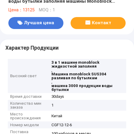
воды бутылки заполняя машины Monoblock
жидкостной
Цена：13125
MOQ：1
Лучшая цена
Контакт
Характер Продукции
3 в 1 машине monoblock
жидкостной заполняя
,
Машина monoblock SUS304
Высокий свет
разливая по бутылкам
,
машина 3000 продукции воды
бутылки
Время доставки
30days
Количество мин
1
заказа
Место
Китай
происхождения
Номер модели
CGF12-12-6
Поставка
100 наборов в месяц